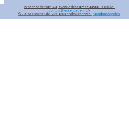
L'Essence de l'Art - 64, avenue des Ormes 44500 La Baule -
contact@lessencedelart.fr
© 2016 L'Essence de l'Art. Tous droits réservés.
Mentions légales